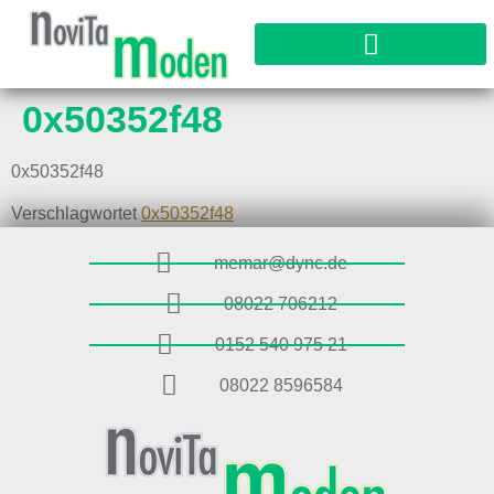
0x50352f48
0x50352f48
Verschlagwortet
0x50352f48
memar@dync.de
08022 706212
0152 540 975 21
08022 8596584