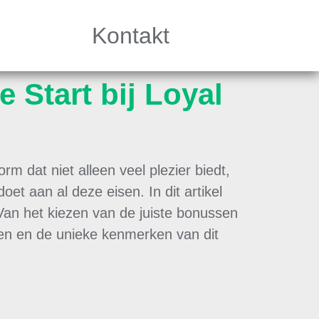
Kontakt
 Start bij Loyal
m dat niet alleen veel plezier biedt,
et aan al deze eisen. In dit artikel
 Van het kiezen van de juiste bonussen
ngen en de unieke kenmerken van dit