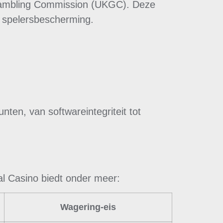
 Gambling Commission (UKGC). Deze
e spelersbescherming.
ten, van softwareintegriteit tot
yal Casino biedt onder meer:
Wagering‑eis