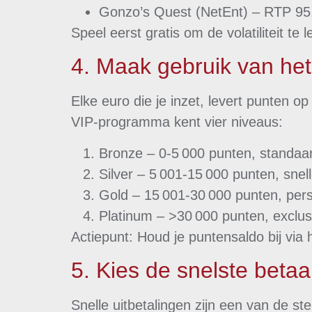
Gonzo’s Quest (NetEnt) – RTP 95
Speel eerst gratis om de volatiliteit t
4. Maak gebruik van het
Elke euro die je inzet, levert punten o
VIP‑programma kent vier niveaus:
Bronze – 0‑5 000 punten, standaa
Silver – 5 001‑15 000 punten, snell
Gold – 15 001‑30 000 punten, per
Platinum – >30 000 punten, exclus
Actiepunt: Houd je puntensaldo bij via 
5. Kies de snelste beta
Snelle uitbetalingen zijn een van de s