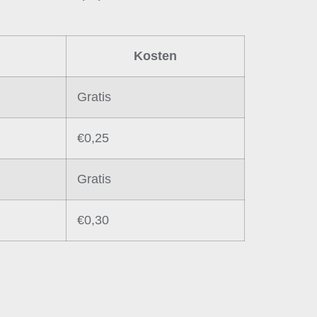
Kosten
Gratis
€0,25
Gratis
€0,30