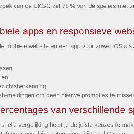
oek van de UKGC zet 78 % van de spelers met zel
biele apps en responsieve webs
e mobiele website en een app voor zowel iOS als A
ssen.
len.
gezichtsherkenning.
ush‑meldingen om geen nieuwe promoties te misse
spercentages van verschillende s
n snelle vergelijking helpt je de juiste keuzes te m
P) voor populaire categorieën bij Loyal Casino: