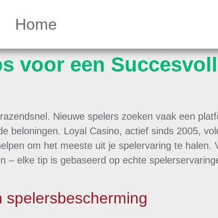
Home
s voor een Succesvolle
razendsnel. Nieuwe spelers zoeken vaak een platfor
beloningen. Loyal Casino, actief sinds 2005, voldo
 helpen om het meeste uit je spelervaring te halen.
ngen – elke tip is gebaseerd op echte spelerservari
 en spelersbescherming