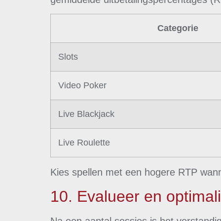
Categorie
Slots
Video Poker
Live Blackjack
Live Roulette
Kies spellen met een hogere RTP wanne
10. Evalueer en optimali
Na een aantal sessies is het verstandi