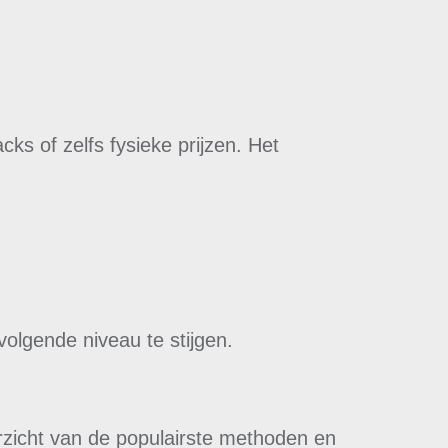
cks of zelfs fysieke prijzen. Het
volgende niveau te stijgen.
erzicht van de populairste methoden en