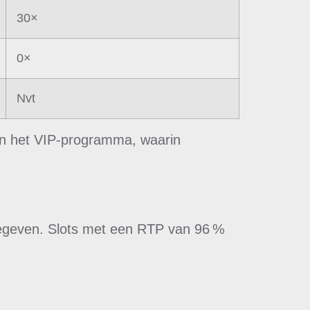
30×
0×
Nvt
van het VIP‑programma, waarin
gegeven. Slots met een RTP van 96 %