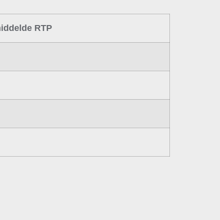
iddelde RTP