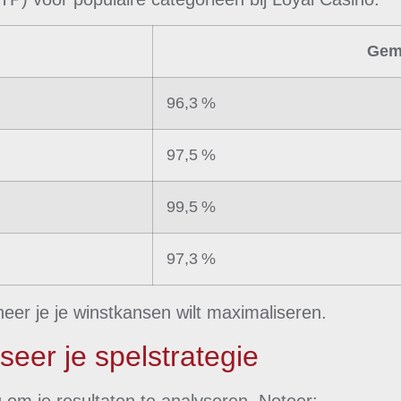
Gem
96,3 %
97,5 %
99,5 %
97,3 %
er je je winstkansen wilt maximaliseren.
seer je spelstrategie
g om je resultaten te analyseren. Noteer: