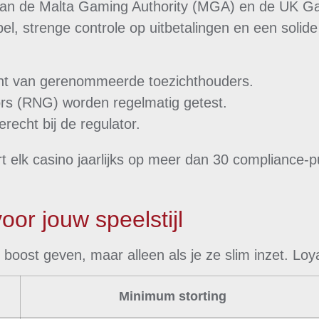
es van de Malta Gaming Authority (MGA) en de UK
el, strenge controle op uitbetalingen en een solid
zicht van gerenommeerde toezichthouders.
rs (RNG) worden regelmatig getest.
erecht bij de regulator.
elk casino jaarlijks op meer dan 30 compliance‑pun
oor jouw speelstijl
 boost geven, maar alleen als je ze slim inzet. Lo
Minimum storting