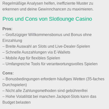
Regelmäßige Analysen helfen, ineffiziente Muster zu
erkennen und deine Gewinnchancen zu maximieren.
Pros und Cons von Slotlounge Casino
Pros:
– Großzügiger Willkommensbonus und Bonus ohne
Einzahlung
– Breite Auswahl an Slots und Live‑Dealer‑Spielen
– Schnelle Auszahlungen via E‑Wallets
– Mobile App für flexibles Spielen
– Umfangreiche Tools für verantwortungsvolles Spielen
Cons:
– Bonusbedingungen erfordern häufiges Wetten (35‑faches
Durchspielen)
– Nicht alle Zahlungsmethoden sind gebührenfrei
– Hohe Volatilität bei manchen Jackpot‑Slots kann das
Budget belasten