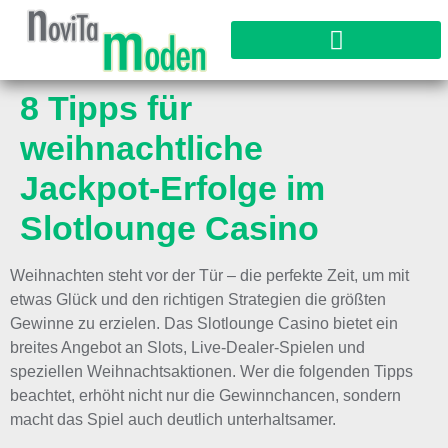
8 Tipps für
weihnachtliche
Jackpot‑Erfolge im
Slotlounge Casino
Weihnachten steht vor der Tür – die perfekte Zeit, um mit
etwas Glück und den richtigen Strategien die größten
Gewinne zu erzielen. Das Slotlounge Casino bietet ein
breites Angebot an Slots, Live‑Dealer‑Spielen und
speziellen Weihnachtsaktionen. Wer die folgenden Tipps
beachtet, erhöht nicht nur die Gewinnchancen, sondern
macht das Spiel auch deutlich unterhaltsamer.