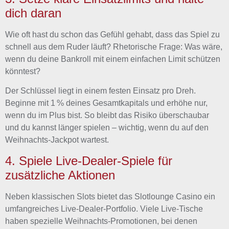
dich daran
Wie oft hast du schon das Gefühl gehabt, dass das Spiel zu
schnell aus dem Ruder läuft? Rhetorische Frage: Was wäre,
wenn du deine Bankroll mit einem einfachen Limit schützen
könntest?
Der Schlüssel liegt in einem festen Einsatz pro Dreh.
Beginne mit 1 % deines Gesamtkapitals und erhöhe nur,
wenn du im Plus bist. So bleibt das Risiko überschaubar
und du kannst länger spielen – wichtig, wenn du auf den
Weihnachts‑Jackpot wartest.
4. Spiele Live‑Dealer‑Spiele für
zusätzliche Aktionen
Neben klassischen Slots bietet das Slotlounge Casino ein
umfangreiches Live‑Dealer‑Portfolio. Viele Live‑Tische
haben spezielle Weihnachts‑Promotionen, bei denen