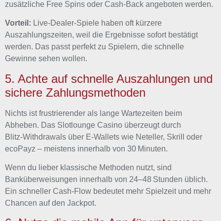
zusätzliche Free Spins oder Cash‑Back angeboten werden.
Vorteil:
Live‑Dealer‑Spiele haben oft kürzere
Auszahlungszeiten, weil die Ergebnisse sofort bestätigt
werden. Das passt perfekt zu Spielern, die schnelle
Gewinne sehen wollen.
5. Achte auf schnelle Auszahlungen und
sichere Zahlungsmethoden
Nichts ist frustrierender als lange Wartezeiten beim
Abheben. Das Slotlounge Casino überzeugt durch
Blitz‑Withdrawals über E‑Wallets wie Neteller, Skrill oder
ecoPayz – meistens innerhalb von 30 Minuten.
Wenn du lieber klassische Methoden nutzt, sind
Banküberweisungen innerhalb von 24–48 Stunden üblich.
Ein schneller Cash‑Flow bedeutet mehr Spielzeit und mehr
Chancen auf den Jackpot.