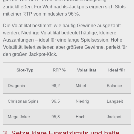
zurückfließen. Für Weihnachts‑Jackpots eignen sich Slots
mit einer RTP von mindestens 96 %.
Die Volatilität bestimmt, wie häufig Gewinne ausgezahlt
werden. Niedrige Volatilität bedeutet häufige, kleinere
Auszahlungen – ideal für eine lange Spielsession. Hohe
Volatilität liefert seltener, aber größere Gewinne, perfekt für
den großen Jackpot‑Kick.
Slot‑Typ
RTP %
Volatilität
Ideal für
Dragonia
96,2
Mittel
Balance
Christmas Spins
96,5
Niedrig
Langzeit
Mega Joker
95,8
Hoch
Jackpot
3. Setze klare Einsatzlimits und halte