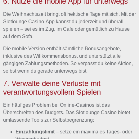
6. Nutze die mobile App für unterwegs
Die Weihnachtszeit bringt oft hektische Tage mit sich. Mit der
Slotlounge Casino‑App kannst du jederzeit und überall
spielen – sei es im Zug, im Café oder gemütlich zu Hause
auf dem Sofa.
Die mobile Version enthält sämtliche Bonusangebote,
inklusive des Willkommensbonus, und unterstützt alle
gängigen Zahlungsmethoden. So verpasst du keine Aktion,
selbst wenn du gerade unterwegs bist.
7. Verwalte deine Verluste mit
verantwortungsvollem Spielen
Ein häufiges Problem bei Online‑Casinos ist das
Überschreiten des Budgets. Das Slotlounge Casino bietet
umfassende Tools zur Selbstbegrenzung:
Einzahlungslimit
– setze ein maximales Tages‑ oder