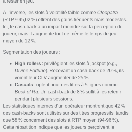
à rester en jeu.
À l’inverse, les slots à volatilité faible comme
Cleopatra
(RTP ≈ 95,02 %) offrent des gains fréquents mais modestes.
Ici, le cash‑back a un impact moindre sur la perception du
joueur, mais il augmente tout de même le temps de jeu
moyen de 12 %.
Segmentation des joueurs :
High‑rollers
: privilégient les slots à jackpot (e.g.,
Divine Fortune
). Recevant un cash‑back de 20 %, ils
voient leur CLV augmenter de 25 %.
Casuals
: optent pour des titres à 5 lignes comme
Book of Ra
. Un cash‑back de 8 % suffit à les retenir
pendant plusieurs sessions.
Les statistiques internes d’un opérateur montrent que 42 %
des cash‑backs sont utilisés sur des titres progressifs, tandis
que 58 % concernent des slots à RTP moyen (94‑96 %).
Cette répartition indique que les joueurs perçoivent le