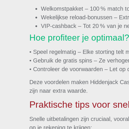
Welkomstpakket – 100 % match tot 
Wekelijkse reload‑bonussen – Extr
VIP‑cashback – Tot 20 % van je net
Hoe profiteer je optimaal
• Speel regelmatig – Elke storting telt 
• Gebruik de gratis spins – Ze verhoge
• Controleer de voorwaarden – Let op 
Deze voordelen maken Hiddenjack Casino
zijn naar extra waarde.
Praktische tips voor snel
Snelle uitbetalingen zijn cruciaal, voo
op je rekening te krijgen: