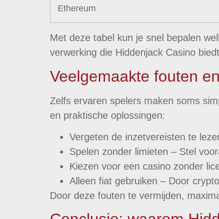
Ethereum
Met deze tabel kun je snel bepalen welke
verwerking die Hiddenjack Casino biedt
Veelgemaakte fouten en
Zelfs ervaren spelers maken soms simp
en praktische oplossingen:
Vergeten de inzetvereisten te lez
Spelen zonder limieten – Stel voo
Kiezen voor een casino zonder lice
Alleen fiat gebruiken – Door crypto
Door deze fouten te vermijden, maximali