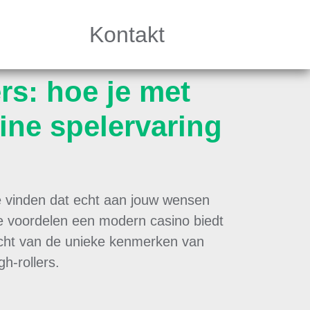
Kontakt
rs: hoe je met
ine spelervaring
te vinden dat echt aan jouw wensen
lke voordelen een modern casino biedt
icht van de unieke kenmerken van
h‑rollers.