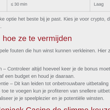
≤ 30 min
Laag
 optie het beste bij je past. Kies je voor crypto, 
.
 hoe ze te vermijden
ele fouten die hun winst kunnen verkleinen. Hier 
en – Controleer altijd hoeveel keer je de bonus mo
raf een budget en houd je daaraan.
ntie – Dit kan leiden tot onbetrouwbare uitbetaling
 toe te voegen kun je profiteren van snellere uitbe
seer je je speelplezier en je potentiële winsten.