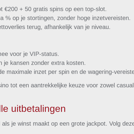
€200 + 50 gratis spins op een top‑slot.
a % op je stortingen, zonder hoge inzetvereisten.
toverlies terug, afhankelijk van je niveau.
?
mee voor je VIP‑status.
n je kansen zonder extra kosten.
de maximale inzet per spin en de wagering‑vereist
 tot een aantrekkelijke keuze voor zowel casual s
le uitbetalingen
ral als je winst maakt op een grote jackpot. Volg d