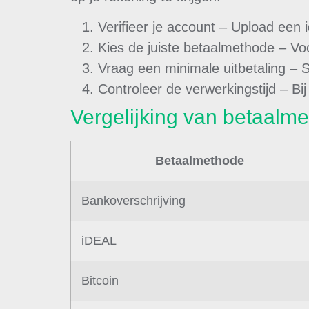
Verifieer je account – Upload een 
Kies de juiste betaalmethode – Voor
Vraag een minimale uitbetaling –
Controleer de verwerkingstijd – B
Vergelijking van betaalm
Betaalmethode
Bankoverschrijving
iDEAL
Bitcoin