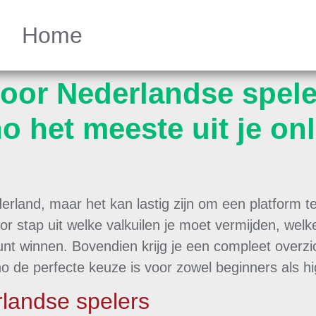
Home
voor Nederlandse spele
 het meeste uit je onl
erland, maar het kan lastig zijn om een platform 
voor stap uit welke valkuilen je moet vermijden, we
unt winnen. Bovendien krijg je een compleet overz
 de perfecte keuze is voor zowel beginners als hig
rlandse spelers