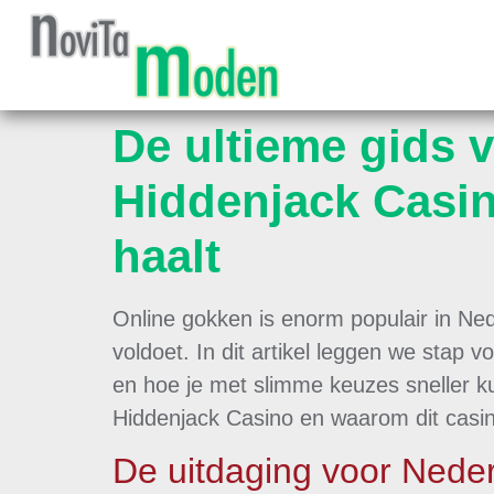
De ultieme gids 
Hiddenjack Casino
haalt
Online gokken is enorm populair in Ned
voldoet. In dit artikel leggen we stap 
en hoe je met slimme keuzes sneller k
Hiddenjack Casino en waarom dit casino
De uitdaging voor Nede