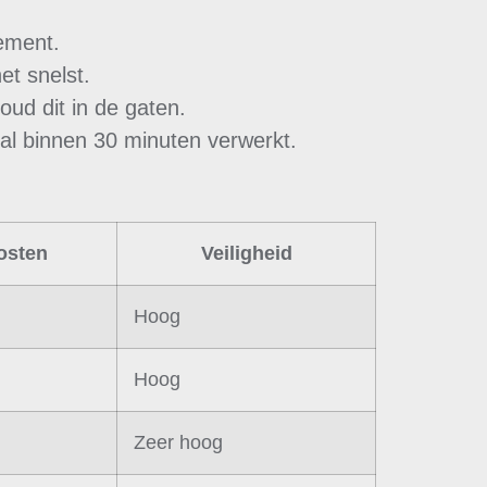
tement.
et snelst.
ud dit in de gaten.
al binnen 30 minuten verwerkt.
osten
Veiligheid
Hoog
Hoog
Zeer hoog