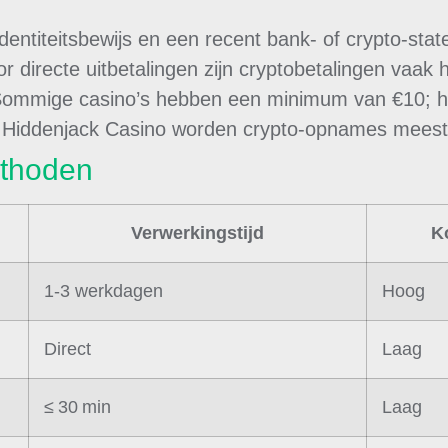
identiteitsbewijs en een recent bank‑ of crypto‑sta
 directe uitbetalingen zijn cryptobetalingen vaak h
 Sommige casino’s hebben een minimum van €10; ho
ij Hiddenjack Casino worden crypto‑opnames meest
ethoden
Verwerkingstijd
K
1‑3 werkdagen
Hoog
Direct
Laag
≤ 30 min
Laag