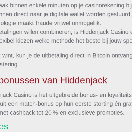
vaak binnen enkele minuten op je casinorekening bi
nnen direct naar je digitale wallet worden gestuur
nologie maakt fraude vrijwel onmogelijk.
betalingen willen combineren, is Hiddenjack Casino
exibel kiezen welke methode het beste bij jouw speel
 wint, kun je de uitbetaling direct in Bitcoin ontv
stering.
bonussen van Hiddenjack
ack Casino is het uitgebreide bonus‑ en loyalitei
it een match‑bonus op hun eerste storting én grat
et cashback tot 20 % en exclusieve promoties.
res