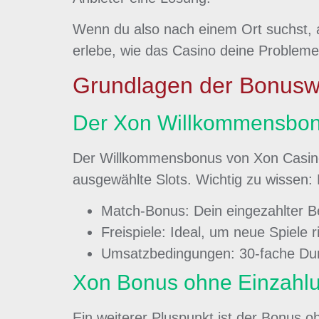
Wenn du also nach einem Ort suchst,
erlebe, wie das Casino deine Probleme 
Grundlagen der Bonuswe
Der Xon Willkommensbonu
Der Willkommensbonus von Xon Casino 
ausgewählte Slots. Wichtig zu wissen: 
Match‑Bonus: Dein eingezahlter Be
Freispiele: Ideal, um neue Spiele ri
Umsatzbedingungen: 30‑fache Dur
Xon Bonus ohne Einzahlun
Ein weiterer Pluspunkt ist der Bonus o