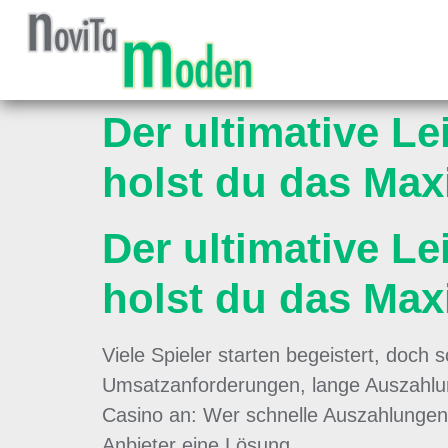
Der ultimative L
holst du das Ma
Der ultimative L
holst du das Ma
Viele Spieler starten begeistert, doc
Umsatzanforderungen, lange Auszahlun
Casino an: Wer schnelle Auszahlungen,
Anbieter eine Lösung.