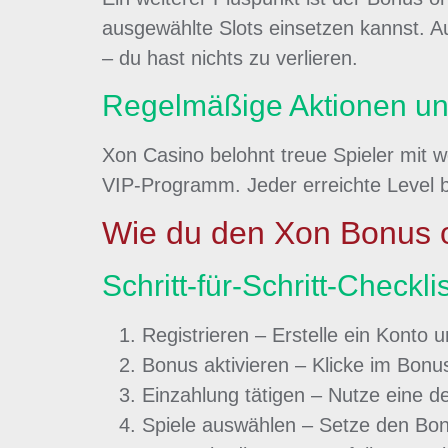
ausgewählte Slots einsetzen kannst. Au
– du hast nichts zu verlieren.
Regelmäßige Aktionen u
Xon Casino belohnt treue Spieler mit
VIP‑Programm. Jeder erreichte Level b
Wie du den Xon Bonus o
Schritt‑für‑Schritt‑Checkli
Registrieren – Erstelle ein Konto 
Bonus aktivieren – Klicke im Bo
Einzahlung tätigen – Nutze eine d
Spiele auswählen – Setze den Bonu