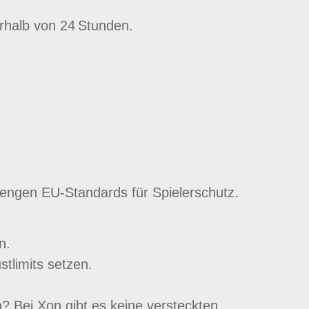
rhalb von 24 Stunden.
trengen EU‑Standards für Spielerschutz.
n.
stlimits setzen.
? Bei Xon gibt es keine versteckten