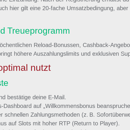
ch hier gilt eine 20‑fache Umsatzbedingung, aber 
nd Treueprogramm
 wöchentlichen Reload‑Bonussen, Cashback‑Angeb
ringt höhere Auszahlungslimits und exklusiven Sup
ptimal nutzt
ste
und bestätige deine E‑Mail.
nus‑Dashboard auf „Willkommensbonus beanspruche
er schnellen Zahlungsmethoden (z. B. Sofortüberwe
s auf Slots mit hoher RTP (Return to Player).