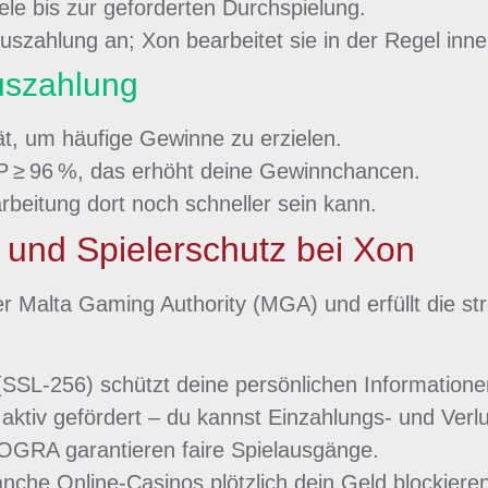
le bis zur geforderten Durchspielung.
szahlung an; Xon bearbeitet sie in der Regel inne
Auszahlung
tät, um häufige Gewinne zu erzielen.
P ≥ 96 %, das erhöht deine Gewinnchancen.
rbeitung dort noch schneller sein kann.
g und Spielerschutz bei Xon
er Malta Gaming Authority (MGA) und erfüllt die s
SSL‑256) schützt deine persönlichen Informatione
aktiv gefördert – du kannst Einzahlungs‑ und Verlu
GRA garantieren faire Spielausgänge.
che Online‑Casinos plötzlich dein Geld blockieren