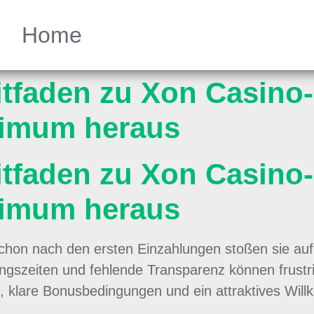
Home
eitfaden zu Xon Casin
ximum heraus
eitfaden zu Xon Casin
ximum heraus
h schon nach den ersten Einzahlungen stoßen sie au
gszeiten und fehlende Transparenz können frustri
 klare Bonusbedingungen und ein attraktives Will