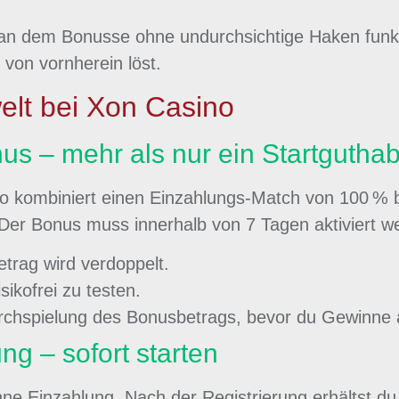
 an dem Bonusse ohne undurchsichtige Haken funk
von vornherein löst.
lt bei Xon Casino
s – mehr als nur ein Startgutha
kombiniert einen Einzahlungs‑Match von 100 % bis
Der Bonus muss innerhalb von 7 Tagen aktiviert wer
trag wird verdoppelt.
sikofrei zu testen.
chspielung des Bonusbetrags, bevor du Gewinne 
g – sofort starten
hne Einzahlung. Nach der Registrierung erhältst du 