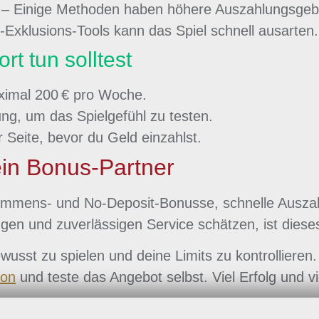
 – Einige Methoden haben höhere Auszahlungsgeb
‑Exklusions‑Tools kann das Spiel schnell ausarten.
t tun solltest
aximal 200 € pro Woche.
ng, um das Spielgefühl zu testen.
 Seite, bevor du Geld einzahlst.
ein Bonus‑Partner
kommens- und No‑Deposit‑Bonusse, schnelle Auszahl
ngen und zuverlässigen Service schätzen, ist dies
sst zu spielen und deine Limits zu kontrollieren.
Xon
und teste das Angebot selbst. Viel Erfolg und v