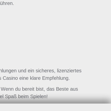
ühren.
ungen und ein sicheres, lizenziertes
es Casino eine klare Empfehlung.
 Wenn du bereit bist, das Beste aus
iel Spaß beim Spielen!