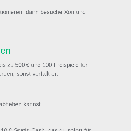
tionieren, dann besuche Xon und
ben
 zu 500 € und 100 Freispiele für
den, sonst verfällt er.
abheben kannst.
10 € Gratis‑Cash, das du sofort für