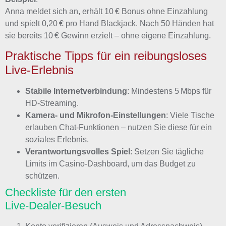
Anna meldet sich an, erhält 10 € Bonus ohne Einzahlung
und spielt 0,20 € pro Hand Blackjack. Nach 50 Händen hat
sie bereits 10 € Gewinn erzielt – ohne eigene Einzahlung.
Praktische Tipps für ein reibungsloses
Live‑Erlebnis
Stabile Internetverbindung
: Mindestens 5 Mbps für
HD‑Streaming.
Kamera‑ und Mikrofon‑Einstellungen
: Viele Tische
erlauben Chat‑Funktionen – nutzen Sie diese für ein
soziales Erlebnis.
Verantwortungsvolles Spiel
: Setzen Sie tägliche
Limits im Casino‑Dashboard, um das Budget zu
schützen.
Checkliste für den ersten
Live‑Dealer‑Besuch