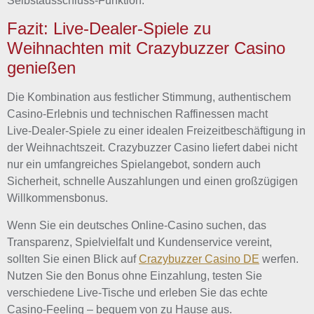
Selbstausschluss‑Funktion.
Fazit: Live‑Dealer‑Spiele zu
Weihnachten mit Crazybuzzer Casino
genießen
Die Kombination aus festlicher Stimmung, authentischem
Casino‑Erlebnis und technischen Raffinessen macht
Live‑Dealer‑Spiele zu einer idealen Freizeitbeschäftigung in
der Weihnachtszeit. Crazybuzzer Casino liefert dabei nicht
nur ein umfangreiches Spielangebot, sondern auch
Sicherheit, schnelle Auszahlungen und einen großzügigen
Willkommensbonus.
Wenn Sie ein deutsches Online‑Casino suchen, das
Transparenz, Spielvielfalt und Kundenservice vereint,
sollten Sie einen Blick auf
Crazybuzzer Casino DE
werfen.
Nutzen Sie den Bonus ohne Einzahlung, testen Sie
verschiedene Live‑Tische und erleben Sie das echte
Casino‑Feeling – bequem von zu Hause aus.