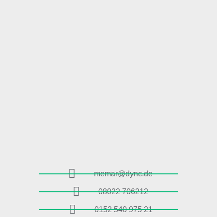
memar@dync.de
08022 706212
0152 540 975 21