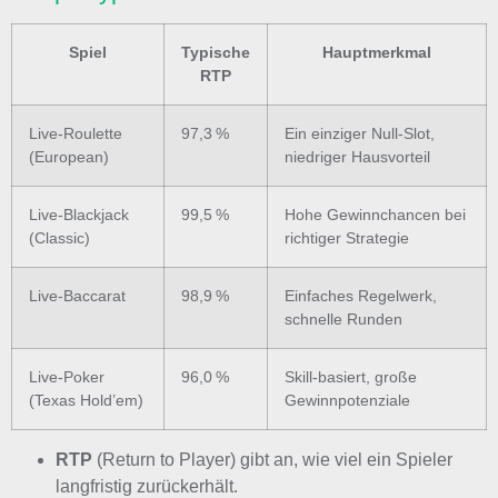
Spiel
Typische
Hauptmerkmal
RTP
Live‑Roulette
97,3 %
Ein einziger Null‑Slot,
(European)
niedriger Hausvorteil
Live‑Blackjack
99,5 %
Hohe Gewinnchancen bei
(Classic)
richtiger Strategie
Live‑Baccarat
98,9 %
Einfaches Regelwerk,
schnelle Runden
Live‑Poker
96,0 %
Skill‑basiert, große
(Texas Hold’em)
Gewinnpotenziale
RTP
(Return to Player) gibt an, wie viel ein Spieler
langfristig zurückerhält.