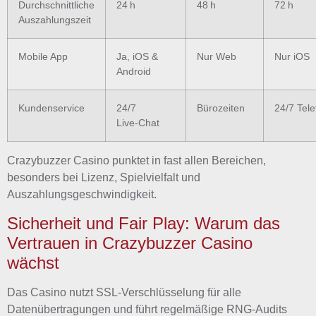
Durchschnittliche
24 h
48 h
72 h
Auszahlungszeit
Mobile App
Ja, iOS &
Nur Web
Nur iOS
Android
Kundenservice
24/7
Bürozeiten
24/7 Tele
Live‑Chat
Crazybuzzer Casino punktet in fast allen Bereichen,
besonders bei Lizenz, Spielvielfalt und
Auszahlungsgeschwindigkeit.
Sicherheit und Fair Play: Warum das
Vertrauen in Crazybuzzer Casino
wächst
Das Casino nutzt SSL‑Verschlüsselung für alle
Datenübertragungen und führt regelmäßige RNG‑Audits