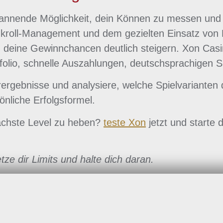
pannende Möglichkeit, dein Können zu messen und a
Bankroll‑Management und dem gezielten Einsatz vo
eine Gewinnchancen deutlich steigern. Xon Casino
tfolio, schnelle Auszahlungen, deutschsprachigen 
ergebnisse und analysiere, welche Spielvarianten 
sönliche Erfolgsformel.
nächste Level zu heben?
teste Xon
jetzt und starte 
ze dir Limits und halte dich daran.