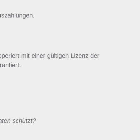
Auszahlungen.
eriert mit einer gültigen Lizenz der
antiert.
Daten schützt?