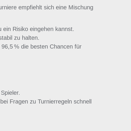
Turniere empfiehlt sich eine Mischung
u ein Risiko eingehen kannst.
tabil zu halten.
s 96,5 % die besten Chancen für
Spieler.
bei Fragen zu Turnierregeln schnell