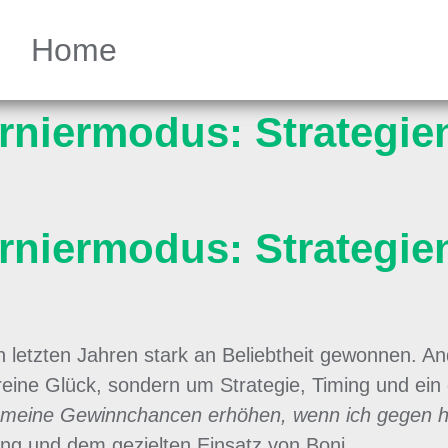
Home
urniermodus: Strategie
urniermodus: Strategie
 letzten Jahren stark an Beliebtheit gewonnen. And
reine Glück, sondern um Strategie, Timing und ein 
 meine Gewinnchancen erhöhen, wenn ich gegen hu
tung und dem gezielten Einsatz von Boni.