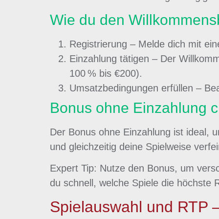
Wie du den Willkommensb
Registrierung – Melde dich mit ei
Einzahlung tätigen – Der Willkomm
100 % bis €200).
Umsatzbedingungen erfüllen – Bea
Bonus ohne Einzahlung c
Der Bonus ohne Einzahlung ist ideal, um
und gleichzeitig deine Spielweise verfe
Expert Tip: Nutze den Bonus, um versch
du schnell, welche Spiele die höchste 
Spielauswahl und RTP –