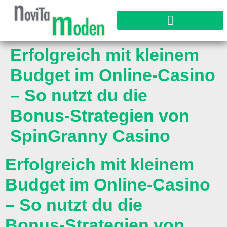
Erfolgreich mit kleinem
Budget im Online‑Casino
– So nutzt du die
Bonus‑Strategien von
SpinGranny Casino
Erfolgreich mit kleinem
Budget im Online‑Casino
– So nutzt du die
Bonus‑Strategien von