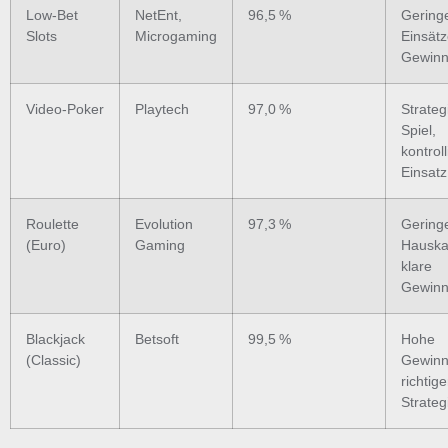
Low‑Bet
NetEnt,
96,5 %
Gering
Slots
Microgaming
Einsätz
Gewin
Video‑Poker
Playtech
97,0 %
Strateg
Spiel,
kontrol
Einsatz
Roulette
Evolution
97,3 %
Gering
(Euro)
Gaming
Hauska
klare
Gewinn
Blackjack
Betsoft
99,5 %
Hohe
(Classic)
Gewinn
richtige
Strateg