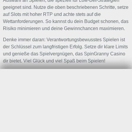
Auswahl an Spielen, die speziell für Low‑Bet‑Strategien
geeignet sind. Nutze die oben beschriebenen Schritte, setze
auf Slots mit hoher RTP und achte stets auf die
Wettanforderungen. So kannst du dein Budget schonen, das
Risiko minimieren und deine Gewinnchancen maximieren.
Denke immer daran: Verantwortungsbewusstes Spielen ist
der Schlüssel zum langfristigen Erfolg. Setze dir klare Limits
und genieße das Spielvergnügen, das SpinGranny Casino
dir bietet. Viel Glück und viel Spaß beim Spielen!