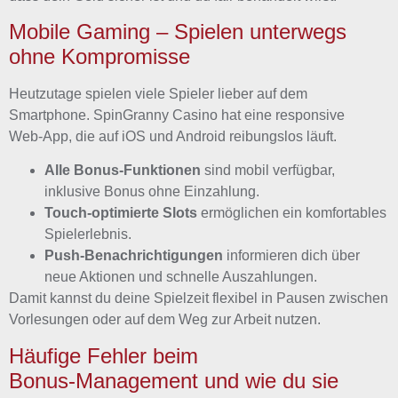
Mobile Gaming – Spielen unterwegs
ohne Kompromisse
Heutzutage spielen viele Spieler lieber auf dem
Smartphone. SpinGranny Casino hat eine responsive
Web‑App, die auf iOS und Android reibungslos läuft.
Alle Bonus‑Funktionen
sind mobil verfügbar,
inklusive Bonus ohne Einzahlung.
Touch‑optimierte Slots
ermöglichen ein komfortables
Spielerlebnis.
Push‑Benachrichtigungen
informieren dich über
neue Aktionen und schnelle Auszahlungen.
Damit kannst du deine Spielzeit flexibel in Pausen zwischen
Vorlesungen oder auf dem Weg zur Arbeit nutzen.
Häufige Fehler beim
Bonus‑Management und wie du sie