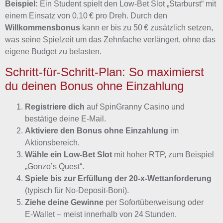
Beispiel:
Ein Student spielt den Low‑Bet Slot „Starburst“ mit
einem Einsatz von 0,10 € pro Dreh. Durch den
Willkommensbonus
kann er bis zu 50 € zusätzlich setzen,
was seine Spielzeit um das Zehnfache verlängert, ohne das
eigene Budget zu belasten.
Schritt‑für‑Schritt‑Plan: So maximierst
du deinen Bonus ohne Einzahlung
Registriere dich
auf SpinGranny Casino und
bestätige deine E‑Mail.
Aktiviere den Bonus ohne Einzahlung
im
Aktionsbereich.
Wähle ein Low‑Bet Slot
mit hoher RTP, zum Beispiel
„Gonzo’s Quest“.
Spiele bis zur Erfüllung der 20‑x‑Wettanforderung
(typisch für No‑Deposit‑Boni).
Ziehe deine Gewinne
per Sofortüberweisung oder
E‑Wallet – meist innerhalb von 24 Stunden.