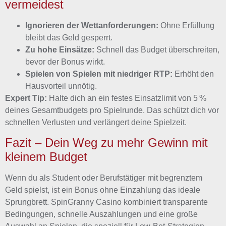
vermeidest
Ignorieren der Wettanforderungen:
Ohne Erfüllung
bleibt das Geld gesperrt.
Zu hohe Einsätze:
Schnell das Budget überschreiten,
bevor der Bonus wirkt.
Spielen von Spielen mit niedriger RTP:
Erhöht den
Hausvorteil unnötig.
Expert Tip:
Halte dich an ein festes Einsatzlimit von 5 %
deines Gesamtbudgets pro Spielrunde. Das schützt dich vor
schnellen Verlusten und verlängert deine Spielzeit.
Fazit – Dein Weg zu mehr Gewinn mit
kleinem Budget
Wenn du als Student oder Berufstätiger mit begrenztem
Geld spielst, ist ein Bonus ohne Einzahlung das ideale
Sprungbrett. SpinGranny Casino kombiniert transparente
Bedingungen, schnelle Auszahlungen und eine große