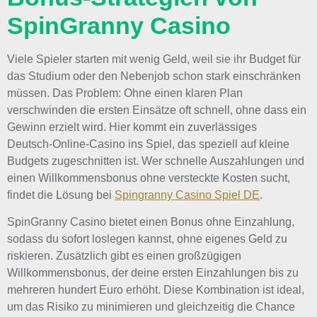
SpinGranny Casino
Viele Spieler starten mit wenig Geld, weil sie ihr Budget für
das Studium oder den Nebenjob schon stark einschränken
müssen. Das Problem: Ohne einen klaren Plan
verschwinden die ersten Einsätze oft schnell, ohne dass ein
Gewinn erzielt wird. Hier kommt ein zuverlässiges
Deutsch‑Online‑Casino ins Spiel, das speziell auf kleine
Budgets zugeschnitten ist. Wer schnelle Auszahlungen und
einen Willkommensbonus ohne versteckte Kosten sucht,
findet die Lösung bei
Spingranny Casino Spiel DE
.
SpinGranny Casino bietet einen Bonus ohne Einzahlung,
sodass du sofort loslegen kannst, ohne eigenes Geld zu
riskieren. Zusätzlich gibt es einen großzügigen
Willkommensbonus, der deine ersten Einzahlungen bis zu
mehreren hundert Euro erhöht. Diese Kombination ist ideal,
um das Risiko zu minimieren und gleichzeitig die Chance