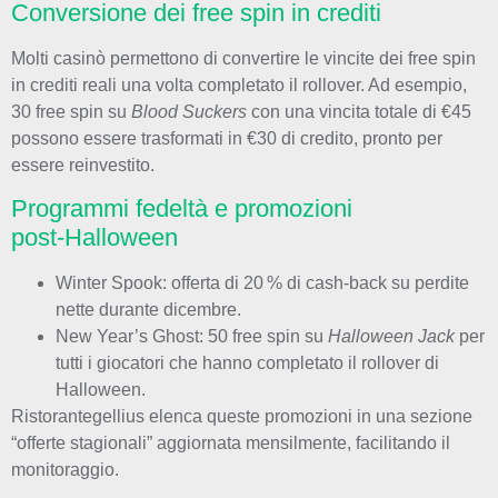
Conversione dei free spin in crediti
Molti casinò permettono di convertire le vincite dei free spin
in crediti reali una volta completato il rollover. Ad esempio,
30 free spin su
Blood Suckers
con una vincita totale di €45
possono essere trasformati in €30 di credito, pronto per
essere reinvestito.
Programmi fedeltà e promozioni
post‑Halloween
Winter Spook: offerta di 20 % di cash‑back su perdite
nette durante dicembre.
New Year’s Ghost: 50 free spin su
Halloween Jack
per
tutti i giocatori che hanno completato il rollover di
Halloween.
Ristorantegellius elenca queste promozioni in una sezione
“offerte stagionali” aggiornata mensilmente, facilitando il
monitoraggio.