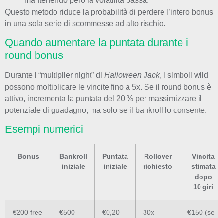
mantenendo però la volatilità bassa.
Questo metodo riduce la probabilità di perdere l’intero bonus
in una sola serie di scommesse ad alto rischio.
Quando aumentare la puntata durante i
round bonus
Durante i “multiplier night” di
Halloween Jack
, i simboli wild
possono moltiplicare le vincite fino a 5x. Se il round bonus è
attivo, incrementa la puntata del 20 % per massimizzare il
potenziale di guadagno, ma solo se il bankroll lo consente.
Esempi numerici
Bonus
Bankroll
Puntata
Rollover
Vincita
iniziale
iniziale
richiesto
stimata
dopo
10 giri
€200 free
€500
€0,20
30x
€150 (se