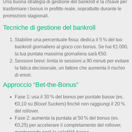
Una buona strategia di gestione del bankroll è la chiave per
trasformare i bonus in profitto reale, soprattutto durante le
promozioni stagionali.
Tecniche di gestione del bankroll
Stabilire una percentuale fissa: dedica il 5 % del tuo
bankroll giornaliero al gioco con bonus. Se hai €1 000,
la tua puntata massima giornaliera sarà €50.
Sessioni brevi: limita le sessioni a 90 minuti per evitare
la fatica decisionale, un fattore che aumenta il rischio
di errori.
Approccio “Bet‑the‑Bonus”
Fase 1: usa il 30 % del bonus per puntate basse (es.
€0,10 su
Blood Suckers
) finché non raggiungi il 20 %
del rollover.
Fase 2: aumenta la puntata al 50 % del bonus (es.
€0,25) per accelerare il completamento del rollover,