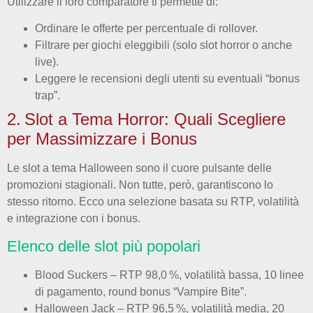
Utilizzare il loro comparatore ti permette di:
Ordinare le offerte per percentuale di rollover.
Filtrare per giochi eleggibili (solo slot horror o anche
live).
Leggere le recensioni degli utenti su eventuali “bonus
trap”.
2. Slot a Tema Horror: Quali Scegliere
per Massimizzare i Bonus
Le slot a tema Halloween sono il cuore pulsante delle
promozioni stagionali. Non tutte, però, garantiscono lo
stesso ritorno. Ecco una selezione basata su RTP, volatilità
e integrazione con i bonus.
Elenco delle slot più popolari
Blood Suckers – RTP 98,0 %, volatilità bassa, 10 linee
di pagamento, round bonus “Vampire Bite”.
Halloween Jack – RTP 96,5 %, volatilità media, 20