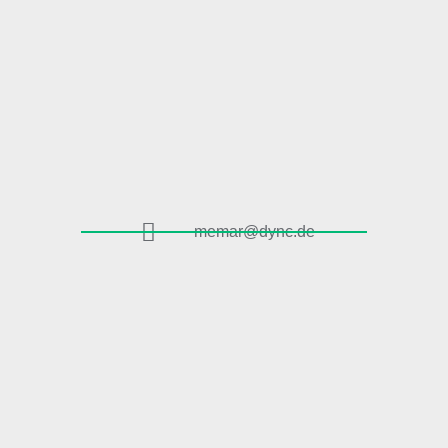
memar@dync.de
08022 706212
0152 540 975 21
08022 8596584