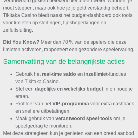
Verantwoord gokken betekent niet alleen weten wanneer je
moet stoppen, maar ook hoe je je geld verstandig beheert.
Tikitaka Casino biedt naast het budget‑dashboard ook tools
voor limieten op stortingen, tijdsbeperkingen en
zelfuitsluiting.
Did You Know?
Meer dan 70 % van de spelers die deze
limieten activeren, rapporteert een gezondere speelervaring.
Samenvatting van de belangrijkste acties
Gebruik het
real‑time saldo
en
inzetlimiet
‑functies
van Tikitaka Casino.
Stel een
dagelijks en wekelijks budget
in en houd je
eraan.
Profiteer van het
VIP‑programma
voor extra cashback
en snellere uitbetalingen.
Maak gebruik van
verantwoord speel‑tools
om je
speelgedrag te monitoren.
Met deze strategieën kun je genieten van een breed aanbod