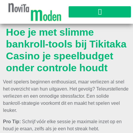
Hoe je met slimme
bankroll‑tools bij Tikitaka
Casino je speelbudget
onder controle houdt
Veel spelers beginnen enthousiast, maar verliezen al snel
het overzicht van hun uitgaven. Het gevolg? Teleurstellende
verliezen en een onnodige stressfactor. Een solide
bankroll‑strategie voorkomt dit en maakt het spelen veel
leuker.
Pro Tip:
Schrijf vóór elke sessie je maximale inzet op en
houd je eraan, zelfs als je een hot streak hebt.