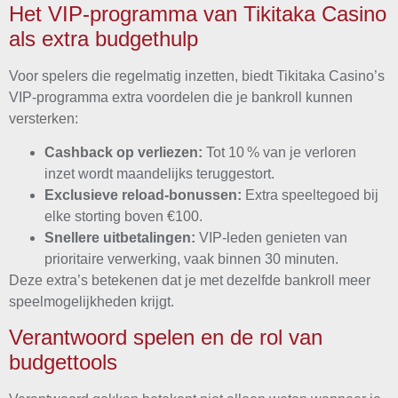
Het VIP‑programma van Tikitaka Casino
als extra budgethulp
Voor spelers die regelmatig inzetten, biedt Tikitaka Casino’s
VIP‑programma extra voordelen die je bankroll kunnen
versterken:
Cashback op verliezen:
Tot 10 % van je verloren
inzet wordt maandelijks teruggestort.
Exclusieve reload‑bonussen:
Extra speeltegoed bij
elke storting boven €100.
Snellere uitbetalingen:
VIP‑leden genieten van
prioritaire verwerking, vaak binnen 30 minuten.
Deze extra’s betekenen dat je met dezelfde bankroll meer
speelmogelijkheden krijgt.
Verantwoord spelen en de rol van
budgettools