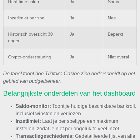
Real‑time saldo
Ja
Soms
Inzetlimiet per spel
Ja
Nee
Historisch overzicht 30
Ja
Beperkt
dagen
Crypto‑ondersteuning
Ja
Niet overal
De tabel toont hoe Tikitaka Casino zich onderscheidt op het
gebied van budgetbeheer.
Belangrijkste onderdelen van het dashboard
Saldo‑monitor:
Toont je huidige beschikbare bankroll,
inclusief winsten en verliezen.
Inzetlimiet:
Laat je per speltype een maximum
instellen, zodat je niet per ongeluk te veel inzet.
Transactiegeschiedenis:
Gedetailleerde lijst van alle