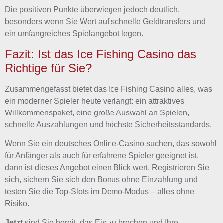
Die positiven Punkte überwiegen jedoch deutlich,
besonders wenn Sie Wert auf schnelle Geldtransfers und
ein umfangreiches Spielangebot legen.
Fazit: Ist das Ice Fishing Casino das
Richtige für Sie?
Zusammengefasst bietet das Ice Fishing Casino alles, was
ein moderner Spieler heute verlangt: ein attraktives
Willkommenspaket, eine große Auswahl an Spielen,
schnelle Auszahlungen und höchste Sicherheitsstandards.
Wenn Sie ein deutsches Online‑Casino suchen, das sowohl
für Anfänger als auch für erfahrene Spieler geeignet ist,
dann ist dieses Angebot einen Blick wert. Registrieren Sie
sich, sichern Sie sich den Bonus ohne Einzahlung und
testen Sie die Top‑Slots im Demo‑Modus – alles ohne
Risiko.
Jetzt
sind Sie bereit, das Eis zu brechen und Ihre