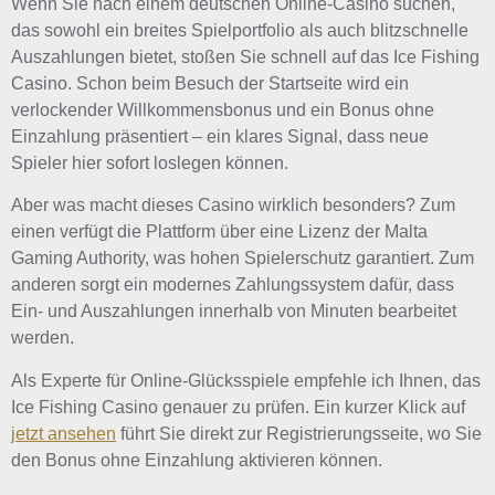
Wenn Sie nach einem deutschen Online‑Casino suchen,
das sowohl ein breites Spielportfolio als auch blitzschnelle
Auszahlungen bietet, stoßen Sie schnell auf das Ice Fishing
Casino. Schon beim Besuch der Startseite wird ein
verlockender Willkommensbonus und ein Bonus ohne
Einzahlung präsentiert – ein klares Signal, dass neue
Spieler hier sofort loslegen können.
Aber was macht dieses Casino wirklich besonders? Zum
einen verfügt die Plattform über eine Lizenz der Malta
Gaming Authority, was hohen Spielerschutz garantiert. Zum
anderen sorgt ein modernes Zahlungssystem dafür, dass
Ein- und Auszahlungen innerhalb von Minuten bearbeitet
werden.
Als Experte für Online‑Glücksspiele empfehle ich Ihnen, das
Ice Fishing Casino genauer zu prüfen. Ein kurzer Klick auf
jetzt ansehen
führt Sie direkt zur Registrierungsseite, wo Sie
den Bonus ohne Einzahlung aktivieren können.