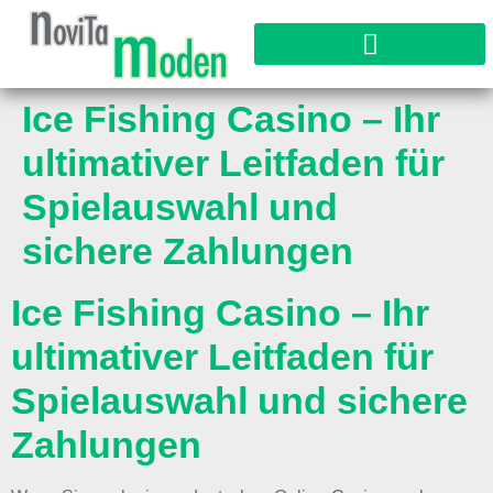
Ice Fishing Casino – Ihr
ultimativer Leitfaden für
Spielauswahl und
sichere Zahlungen
Ice Fishing Casino – Ihr
ultimativer Leitfaden für
Spielauswahl und sichere
Zahlungen