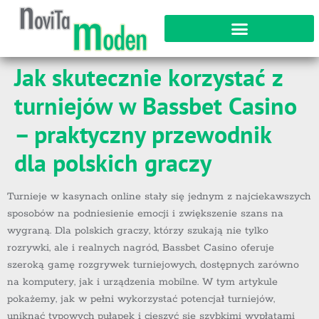
Jak skutecznie korzystać z
turniejów w Bassbet Casino
– praktyczny przewodnik
dla polskich graczy
Turnieje w kasynach online stały się jednym z najciekawszych
sposobów na podniesienie emocji i zwiększenie szans na
wygraną. Dla polskich graczy, którzy szukają nie tylko
rozrywki, ale i realnych nagród, Bassbet Casino oferuje
szeroką gamę rozgrywek turniejowych, dostępnych zarówno
na komputery, jak i urządzenia mobilne. W tym artykule
pokażemy, jak w pełni wykorzystać potencjał turniejów,
uniknąć typowych pułapek i cieszyć się szybkimi wypłatami