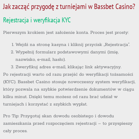
Jak zacząć przygodę z turniejami w Bassbet Casino?
Rejestracja i weryfikacja KYC
Pierwszym krokiem jest założenie konta. Proces jest prosty:
Wejdź na stronę kasyna i kliknij przycisk „Rejestracja”.
Wypełnij formularz podstawowymi danymi (imię,
nazwisko, e‑mail, hasło).
Zweryfikuj adres e‑mail, klikając link aktywacyjny.
Po rejestracji warto od razu przejść do weryfikacji tożsamości
(KYC). Bassbet Casino stosuje nowoczesny system weryfikacji,
który pozwala na szybkie potwierdzenie dokumentów w ciągu
kilku minut. Dzięki temu możesz od razu brać udział w
turniejach i korzystać z szybkich wypłat.
Pro Tip: Przygotuj skan dowodu osobistego i dowodu
zamieszkania przed rozpoczęciem rejestracji – to przyspieszy
cały proces.