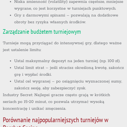
Niska zmienność (volatility) zapewnia częstsze, mniejsze
wygrane, co jest korzystne w turniejach punktowych.
Gry z darmowymi spinami – pozwalają na dodatkowe
obroty bez ryzyka własnych środków.
Zarządzanie budżetem turniejowym
Turnieje mogą przyciągać do intensywnej gry, dlatego ważne
jest ustalenie limitu:
Ustal maksymalny depozyt na jeden turniej (np. 100 zł).
Ustal limit strat – jeśli stracisz określoną kwotę, zakończ
grę i wypłać środki.
Ustal cel wygranej – po osiągnięciu wyznaczonej sumy,
zakończ sesję, aby zabezpieczyć zysk.
Industry Secret: Najlepsi gracze często grają w krótkich
seriach po 15‑20 minut, co pozwala utrzymać wysoką
koncentrację i unikać zmęczenia.
Porównanie najpopularniejszych turniejów w