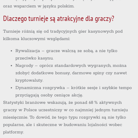
oraz wsparciem w języku polskim.
Dlaczego turnieje są atrakcyjne dla graczy?
Turnieje różnią się od tradycyjnych gier kasynowych pod
kilkoma kluczowymi względami:
Rywalizacja – gracze walczą ze sobą, a nie tylko
przeciwko kasynu.
Nagrody – oprócz standardowych wygranych, można
zdobyć dodatkowe bonusy, darmowe spiny czy nawet
kryptowaluty.
Dynamiczna rozgrywka – krótkie sesje i szybkie tempo
przyciągają osoby ceniące akcję.
Statystyki branżowe wskazują, że ponad 68 % aktywnych
graczy w Polsce uczestniczy w co najmniej jednym turnieju
miesięcznie. To dowód, że tego typu rozgrywki są nie tylko
popularne, ale i skuteczne w budowaniu lojalności wobec
platformy.