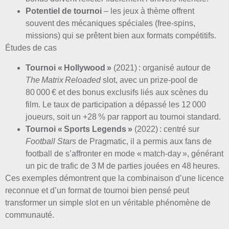
Potentiel de tournoi
– les jeux à thème offrent
souvent des mécaniques spéciales (free‑spins,
missions) qui se prêtent bien aux formats compétitifs.
Études de cas
Tournoi « Hollywood »
(2021) : organisé autour de
The Matrix Reloaded
slot, avec un prize‑pool de
80 000 € et des bonus exclusifs liés aux scènes du
film. Le taux de participation a dépassé les 12 000
joueurs, soit un +28 % par rapport au tournoi standard.
Tournoi « Sports Legends »
(2022) : centré sur
Football Stars
de Pragmatic, il a permis aux fans de
football de s’affronter en mode « match‑day », générant
un pic de trafic de 3 M de parties jouées en 48 heures.
Ces exemples démontrent que la combinaison d’une licence
reconnue et d’un format de tournoi bien pensé peut
transformer un simple slot en un véritable phénomène de
communauté.