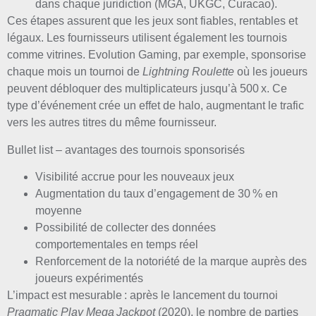
dans chaque juridiction (MGA, UKGC, Curacao).
Ces étapes assurent que les jeux sont fiables, rentables et
légaux. Les fournisseurs utilisent également les tournois
comme vitrines. Evolution Gaming, par exemple, sponsorise
chaque mois un tournoi de
Lightning Roulette
où les joueurs
peuvent débloquer des multiplicateurs jusqu’à 500 x. Ce
type d’événement crée un effet de halo, augmentant le trafic
vers les autres titres du même fournisseur.
Bullet list – avantages des tournois sponsorisés
Visibilité accrue pour les nouveaux jeux
Augmentation du taux d’engagement de 30 % en
moyenne
Possibilité de collecter des données
comportementales en temps réel
Renforcement de la notoriété de la marque auprès des
joueurs expérimentés
L’impact est mesurable : après le lancement du tournoi
Pragmatic Play Mega Jackpot
(2020), le nombre de parties