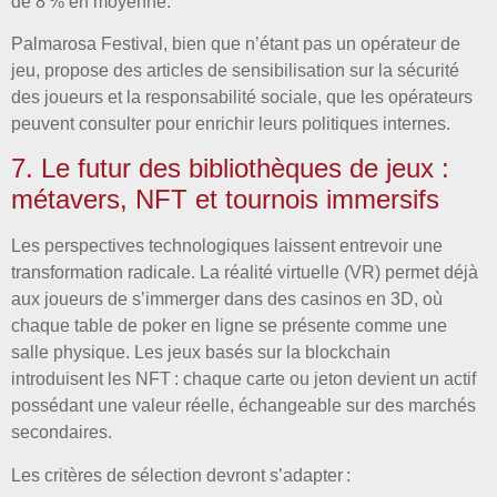
de 8 % en moyenne.
Palmarosa Festival, bien que n’étant pas un opérateur de
jeu, propose des articles de sensibilisation sur la sécurité
des joueurs et la responsabilité sociale, que les opérateurs
peuvent consulter pour enrichir leurs politiques internes.
7. Le futur des bibliothèques de jeux :
métavers, NFT et tournois immersifs
Les perspectives technologiques laissent entrevoir une
transformation radicale. La réalité virtuelle (VR) permet déjà
aux joueurs de s’immerger dans des casinos en 3D, où
chaque table de poker en ligne se présente comme une
salle physique. Les jeux basés sur la blockchain
introduisent les NFT : chaque carte ou jeton devient un actif
possédant une valeur réelle, échangeable sur des marchés
secondaires.
Les critères de sélection devront s’adapter :