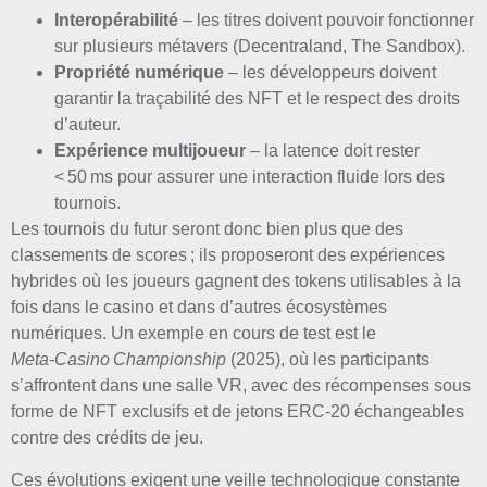
Interopérabilité
– les titres doivent pouvoir fonctionner
sur plusieurs métavers (Decentraland, The Sandbox).
Propriété numérique
– les développeurs doivent
garantir la traçabilité des NFT et le respect des droits
d’auteur.
Expérience multijoueur
– la latence doit rester
< 50 ms pour assurer une interaction fluide lors des
tournois.
Les tournois du futur seront donc bien plus que des
classements de scores ; ils proposeront des expériences
hybrides où les joueurs gagnent des tokens utilisables à la
fois dans le casino et dans d’autres écosystèmes
numériques. Un exemple en cours de test est le
Meta‑Casino Championship
(2025), où les participants
s’affrontent dans une salle VR, avec des récompenses sous
forme de NFT exclusifs et de jetons ERC‑20 échangeables
contre des crédits de jeu.
Ces évolutions exigent une veille technologique constante