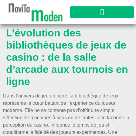
L’évolution des
bibliothèques de jeux de
casino : de la salle
d’arcade aux tournois en
ligne
Dans l’univers du jeu en ligne, la bibliothèque de jeux
représente le cœur battant de l’expérience du joueur
moderne. Elle ne se contente pas d’offrir une simple
sélection de machines à sous ou de tables ; elle façonne la
perception du casino, influence le temps de jeu et
conditionne la fidélité des joueurs expérimentés. Une