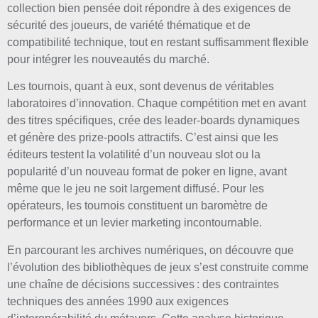
collection bien pensée doit répondre à des exigences de
sécurité des joueurs, de variété thématique et de
compatibilité technique, tout en restant suffisamment flexible
pour intégrer les nouveautés du marché.
Les tournois, quant à eux, sont devenus de véritables
laboratoires d’innovation. Chaque compétition met en avant
des titres spécifiques, crée des leader‑boards dynamiques
et génère des prize‑pools attractifs. C’est ainsi que les
éditeurs testent la volatilité d’un nouveau slot ou la
popularité d’un nouveau format de poker en ligne, avant
même que le jeu ne soit largement diffusé. Pour les
opérateurs, les tournois constituent un baromètre de
performance et un levier marketing incontournable.
En parcourant les archives numériques, on découvre que
l’évolution des bibliothèques de jeux s’est construite comme
une chaîne de décisions successives : des contraintes
techniques des années 1990 aux exigences