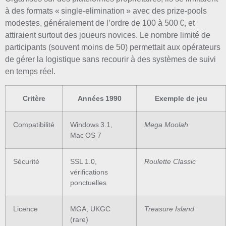
à des formats « single‑elimination » avec des prize‑pools
modestes, généralement de l’ordre de 100 à 500 €, et
attiraient surtout des joueurs novices. Le nombre limité de
participants (souvent moins de 50) permettait aux opérateurs
de gérer la logistique sans recourir à des systèmes de suivi
en temps réel.
Critère
Années 1990
Exemple de jeu
Compatibilité
Windows 3.1,
Mega Moolah
Mac OS 7
Sécurité
SSL 1.0,
Roulette Classic
vérifications
ponctuelles
Licence
MGA, UKGC
Treasure Island
(rare)