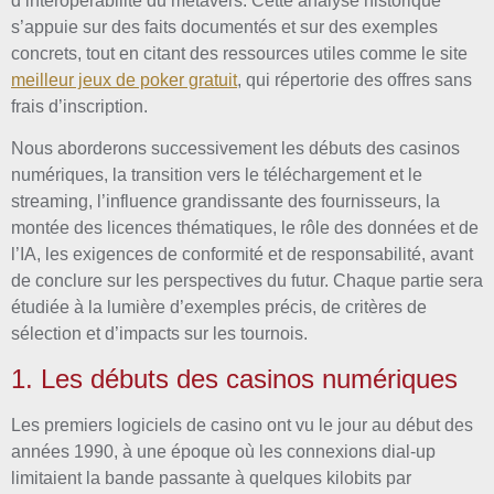
d’interopérabilité du métavers. Cette analyse historique
s’appuie sur des faits documentés et sur des exemples
concrets, tout en citant des ressources utiles comme le site
meilleur jeux de poker gratuit
, qui répertorie des offres sans
frais d’inscription.
Nous aborderons successivement les débuts des casinos
numériques, la transition vers le téléchargement et le
streaming, l’influence grandissante des fournisseurs, la
montée des licences thématiques, le rôle des données et de
l’IA, les exigences de conformité et de responsabilité, avant
de conclure sur les perspectives du futur. Chaque partie sera
étudiée à la lumière d’exemples précis, de critères de
sélection et d’impacts sur les tournois.
1. Les débuts des casinos numériques
Les premiers logiciels de casino ont vu le jour au début des
années 1990, à une époque où les connexions dial‑up
limitaient la bande passante à quelques kilobits par