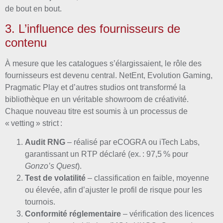
de bout en bout.
3. L’influence des fournisseurs de
contenu
À mesure que les catalogues s’élargissaient, le rôle des
fournisseurs est devenu central. NetEnt, Evolution Gaming,
Pragmatic Play et d’autres studios ont transformé la
bibliothèque en un véritable showroom de créativité.
Chaque nouveau titre est soumis à un processus de
« vetting » strict :
Audit RNG
– réalisé par eCOGRA ou iTech Labs,
garantissant un RTP déclaré (ex. : 97,5 % pour
Gonzo’s Quest
).
Test de volatilité
– classification en faible, moyenne
ou élevée, afin d’ajuster le profil de risque pour les
tournois.
Conformité réglementaire
– vérification des licences