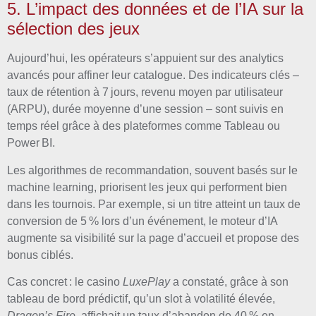
5. L’impact des données et de l’IA sur la
sélection des jeux
Aujourd’hui, les opérateurs s’appuient sur des analytics
avancés pour affiner leur catalogue. Des indicateurs clés –
taux de rétention à 7 jours, revenu moyen par utilisateur
(ARPU), durée moyenne d’une session – sont suivis en
temps réel grâce à des plateformes comme Tableau ou
Power BI.
Les algorithmes de recommandation, souvent basés sur le
machine learning, priorisent les jeux qui performent bien
dans les tournois. Par exemple, si un titre atteint un taux de
conversion de 5 % lors d’un événement, le moteur d’IA
augmente sa visibilité sur la page d’accueil et propose des
bonus ciblés.
Cas concret : le casino
LuxePlay
a constaté, grâce à son
tableau de bord prédictif, qu’un slot à volatilité élevée,
Dragon’s Fire
, affichait un taux d’abandon de 40 % en