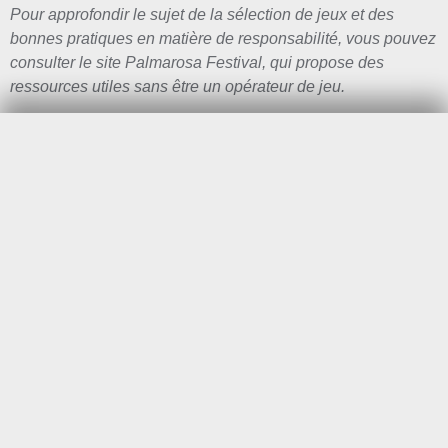
Pour approfondir le sujet de la sélection de jeux et des
bonnes pratiques en matière de responsabilité, vous pouvez
consulter le site Palmarosa Festival, qui propose des
ressources utiles sans être un opérateur de jeu.