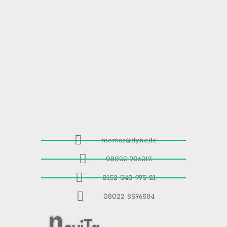
memar@dync.de
08022 706212
0152 540 975 21
08022 8596584