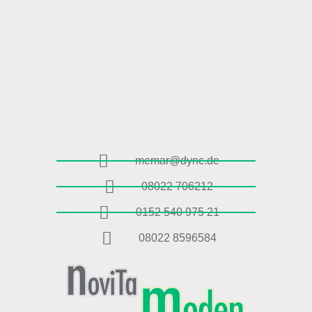
memar@dync.de
08022 706212
0152 540 975 21
08022 8596584