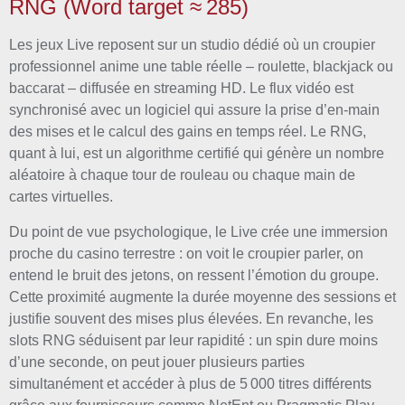
RNG (Word target ≈ 285)
Les jeux Live reposent sur un studio dédié où un croupier
professionnel anime une table réelle – roulette, blackjack ou
baccarat – diffusée en streaming HD. Le flux vidéo est
synchronisé avec un logiciel qui assure la prise d’en‑main
des mises et le calcul des gains en temps réel. Le RNG,
quant à lui, est un algorithme certifié qui génère un nombre
aléatoire à chaque tour de rouleau ou chaque main de
cartes virtuelles.
Du point de vue psychologique, le Live crée une immersion
proche du casino terrestre : on voit le croupier parler, on
entend le bruit des jetons, on ressent l’émotion du groupe.
Cette proximité augmente la durée moyenne des sessions et
justifie souvent des mises plus élevées. En revanche, les
slots RNG séduisent par leur rapidité : un spin dure moins
d’une seconde, on peut jouer plusieurs parties
simultanément et accéder à plus de 5 000 titres différents