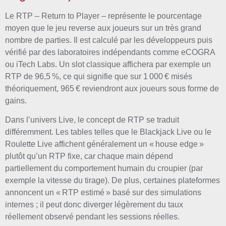
Le RTP – Return to Player – représente le pourcentage
moyen que le jeu reverse aux joueurs sur un très grand
nombre de parties. Il est calculé par les développeurs puis
vérifié par des laboratoires indépendants comme eCOGRA
ou iTech Labs. Un slot classique affichera par exemple un
RTP de 96,5 %, ce qui signifie que sur 1 000 € misés
théoriquement, 965 € reviendront aux joueurs sous forme de
gains.
Dans l’univers Live, le concept de RTP se traduit
différemment. Les tables telles que le Blackjack Live ou le
Roulette Live affichent généralement un « house edge »
plutôt qu’un RTP fixe, car chaque main dépend
partiellement du comportement humain du croupier (par
exemple la vitesse du tirage). De plus, certaines plateformes
annoncent un « RTP estimé » basé sur des simulations
internes ; il peut donc diverger légèrement du taux
réellement observé pendant les sessions réelles.