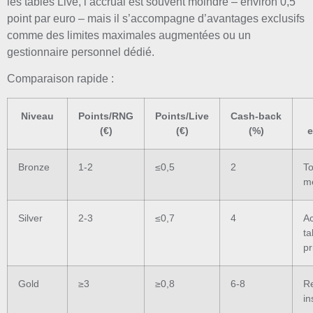
les tables Live, l’accrual est souvent moindre – environ 0,5
point par euro – mais il s’accompagne d’avantages exclusifs
comme des limites maximales augmentées ou un
gestionnaire personnel dédié.
Comparaison rapide :
Niveau
Points/RNG
Points/Live
Cash‑back
(€)
(€)
(%)
e
Bronze
1‑2
≤0,5
2
To
m
Silver
2‑3
≤0,7
4
A
ta
pr
Gold
≥3
≥0,8
6‑8
Re
in