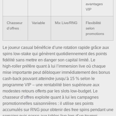
avantages
VIP
Chasseur
Variable
Mix Live/RNG
Flexibilité
d’offres
selon
promotions
Le joueur casual bénéficie d’une rotation rapide grâce aux
spins low‑stake qui génèrent quotidiennement des points
fidélité sans mettre en danger son capital limité. Le
high‑roller préfère quant à lui l’immersion live où chaque
mise importante peut débloquer immédiatement des bonus
cash‑back pouvant atteindre jusqu’à 15 % selon le
programme VIP – une rentabilité bien supérieure aux
modestes retours offerts par les slots low‑budget. Le
chasseur d’offres exploite quant à lui les campagnes
promotionnelles saisonnières : il utilise ses points
accumulés sur RNG pour obtenir des free spins pendant une
semaine puis passe aux tables live lors d’un tournoi