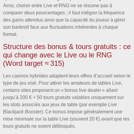
Ainsi, choisir entre Live et RNG ne se résume pas à
comparer deux pourcentages ; il faut intégrer la fréquence
des gains attendus ainsi que la capacité du joueur à gérer
son bankroll face aux fluctuations inhérentes à chaque
format.
Structure des bonus & tours gratuits : ce
qui change avec le Live ou le RNG
(Word target ≈ 315)
Les casinos hybrides adaptent leurs offres d’accueil selon le
type de jeu visé. Pour attirer les amateurs de tables Live,
certains sites proposent un « bonus live dealer » allant
jusqu’à 200 € + 50 tours gratuits valables uniquement sur
les slots associés aux jeux de table (par exemple
Live
Blackjack Booster
). Ce bonus impose généralement une
mise minimale sur la table Live (souvent 20 €) avant que les
tours gratuits ne soient débloqués.