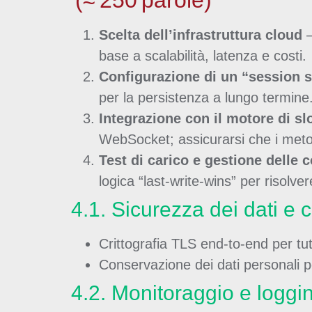
(≈ 250 parole)
Scelta dell’infrastruttura cloud
–
base a scalabilità, latenza e costi.
Configurazione di un “session s
per la persistenza a lungo termine
Integrazione con il motore di sl
WebSocket; assicurarsi che i met
Test di carico e gestione delle co
logica “last‑write‑wins” per risolvere
4.1. Sicurezza dei dati e
Crittografia TLS end‑to‑end per tutt
Conservazione dei dati personali pe
4.2. Monitoraggio e loggi