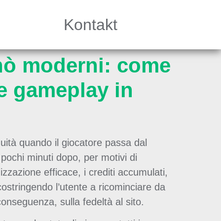
Kontakt
inò moderni: come
e gameplay in
nuità quando il giocatore passa dal
 pochi minuti dopo, per motivi di
zzazione efficace, i crediti accumulati,
ostringendo l’utente a ricominciare da
onseguenza, sulla fedeltà al sito.