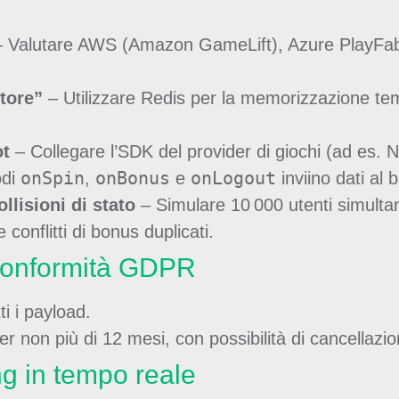
 Valutare AWS (Amazon GameLift), Azure PlayFa
tore”
– Utilizzare Redis per la memorizzazione t
.
ot
– Collegare l’SDK del provider di giochi (ad es.
onSpin
onBonus
onLogout
odi
,
e
inviino dati al 
llisioni di stato
– Simulare 10 000 utenti simulta
 conflitti di bonus duplicati.
 conformità GDPR
i i payload.
r non più di 12 mesi, con possibilità di cancellazio
ng in tempo reale