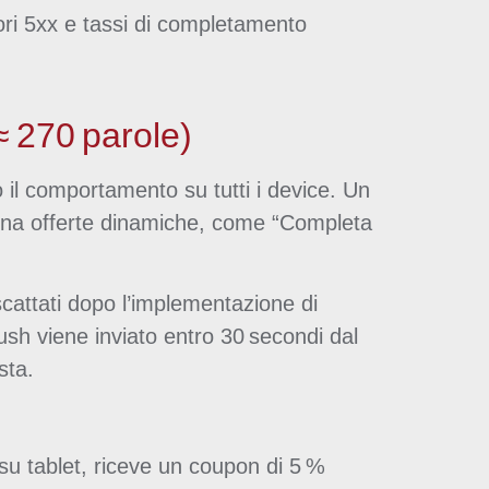
ori 5xx e tassi di completamento
≈ 270 parole)
o il comportamento su tutti i device. Un
segna offerte dinamiche, come “Completa
attati dopo l’implementazione di
ush viene inviato entro 30 secondi dal
sta.
su tablet, riceve un coupon di 5 %