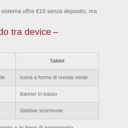
 il sistema offre €10 senza deposito, ma
do tra device –
Tablet
rde
Icona a forma di nuvola verde
Banner in basso
Sidebar scorrevole
mento e le linee di pagamento