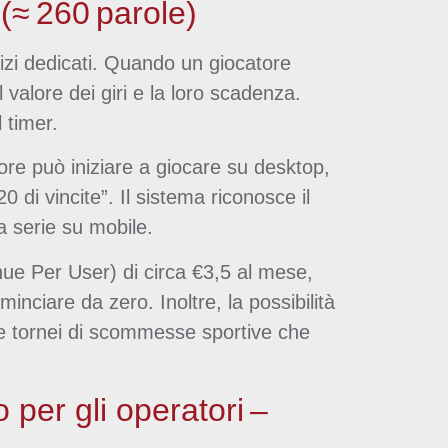
 (≈ 260 parole)
izi dedicati. Quando un giocatore
il valore dei giri e la loro scadenza.
l timer.
re può iniziare a giocare su desktop,
di vincite”. Il sistema riconosce il
a serie su mobile.
ue Per User) di circa €3,5 al mese,
nciare da zero. Inoltre, la possibilità
e tornei di scommesse sportive che
per gli operatori –