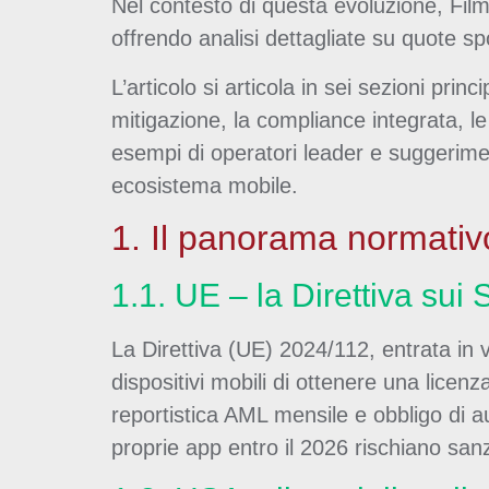
Nel contesto di questa evoluzione, Film
offrendo analisi dettagliate su quote s
L’articolo si articola in sei sezioni prin
mitigazione, la compliance integrata, le
esempi di operatori leader e suggerimen
ecosistema mobile.
1. Il panorama normativo
1.1. UE – la Direttiva sui 
La Direttiva (UE) 2024/112, entrata in v
dispositivi mobili di ottenere una licenz
reportistica AML mensile e obbligo di a
proprie app entro il 2026 rischiano sanz