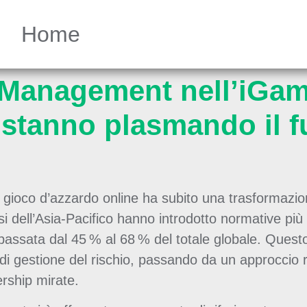
Home
k Management nell’iGa
stanno plasmando il f
el gioco d’azzardo online ha subito una trasformazi
esi dell’Asia‑Pacifico hanno introdotto normative p
 è passata dal 45 % al 68 % del totale globale. Ques
 di gestione del rischio, passando da un approccio r
rship mirate.