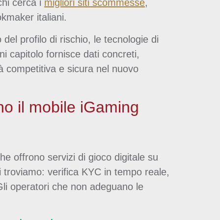
chi cerca i
migliori siti scommesse
,
kmaker italiani.
del profilo di rischio, le tecnologie di
i capitolo fornisce dati concreti,
tà competitiva e sicura nel nuovo
no il mobile iGaming
e offrono servizi di gioco digitale su
nti troviamo: verifica KYC in tempo reale,
 Gli operatori che non adeguano le