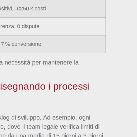
sitivi, -€250 k costi
renza, 0 dispute
 +7 % conversione
na necessità per mantenere la
disegnando i processi
klog di sviluppo. Ad esempio, ogni
 dove il team legale verifica limiti di
ne da una media di 15 giorni a 3 giorni.