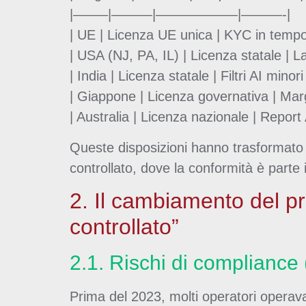
|——–|———|——————|———-|
| UE | Licenza UE unica | KYC in tempo
| USA (NJ, PA, IL) | Licenza statale | 
| India | Licenza statale | Filtri AI minori
| Giappone | Licenza governativa | Marg
| Australia | Licenza nazionale | Repor
Queste disposizioni hanno trasformato
controllato, dove la conformità è parte i
2. Il cambiamento del pr
controllato”
2.1. Rischi di compliance 
Prima del 2023, molti operatori operav