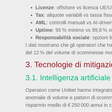
Licenze
: offshore vs licenza UE/
Tax
: aliquote variabili vs tassa 
AML
: controlli manuali vs AI‑drive
Uptime
: 95 % minimo vs 99,8 % ob
Responsabilità sociale
: opzioni 
I dati mostrano che gli operatori che 
del 12 % del volume di scommesse mobil
3. Tecnologie di mitigazi
3.1. Intelligenza artificial
Operatori come Unibet hanno integrato u
anomalie di volume e pattern di scomme
risparmio medio di € 250 000 annui in c