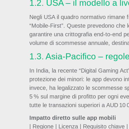
1.2. USA – il modello a live
Negli USA il quadro normativo rimane f
“Mobile‑First”. Queste prevedono che l
garantire una crittografia end‑to‑end per
volume di scommesse annuale, destinato 
1.3. Asia‑Pacifico – regol
In India, la recente “Digital Gaming Act”
protezione dei minori: le app devono inte
invece, ha legalizzato le scommesse sp
5 % sul margine di profitto per ogni ev
tutte le transazioni superiori a AUD 10 
Impatto diretto sulle app mobili
| Regione | Licenza | Requisito chiave 