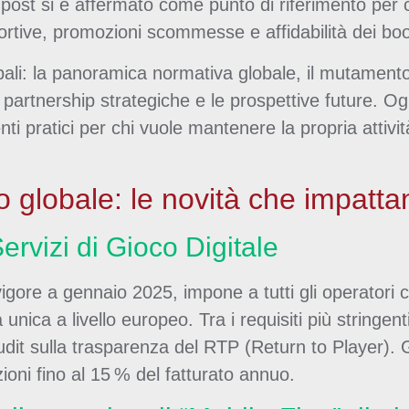
post si è affermato come punto di riferimento per 
portive, promozioni scommesse e affidabilità dei boo
cipali: la panoramica normativa globale, il mutamento 
 partnership strategiche e le prospettive future. Ogn
ti pratici per chi vuole mantenere la propria attivi
 globale: le novità che impatta
Servizi di Gioco Digitale
igore a gennaio 2025, impone a tutti gli operatori ch
a unica a livello europeo. Tra i requisiti più stringe
udit sulla trasparenza del RTP (Return to Player).
ioni fino al 15 % del fatturato annuo.