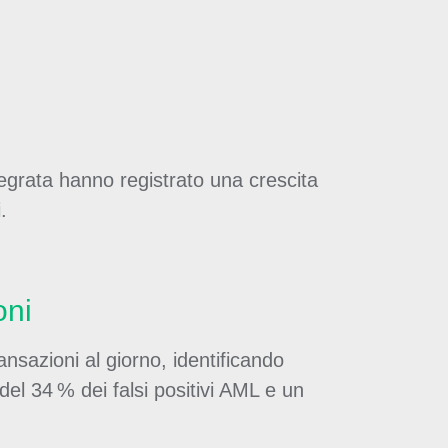
egrata hanno registrato una crescita
.
i
oni
nsazioni al giorno, identificando
el 34 % dei falsi positivi AML e un