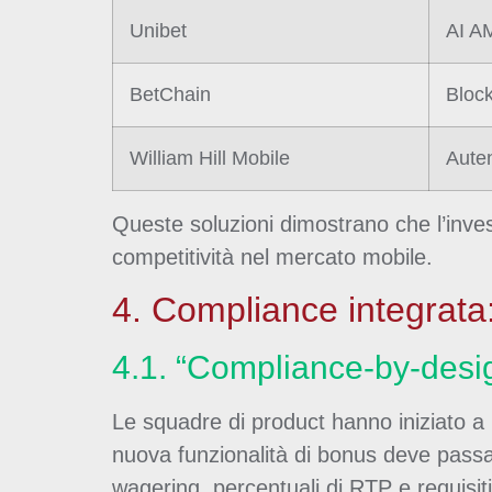
Unibet
AI A
BetChain
Block
William Hill Mobile
Auten
Queste soluzioni dimostrano che l’inve
competitività nel mercato mobile.
4. Compliance integrata
4.1. “Compliance‑by‑design
Le squadre di product hanno iniziato a 
nuova funzionalità di bonus deve passare
wagering, percentuali di RTP e requisit