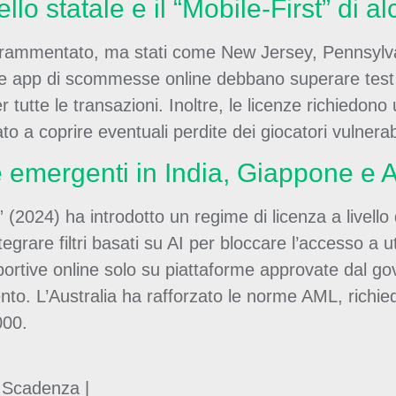
llo statale e il “Mobile‑First” di al
rammentato, ma stati come New Jersey, Pennsylvani
e app di scommesse online debbano superare test d
 tutte le transazioni. Inoltre, le licenze richiedono
a coprire eventuali perdite dei giocatori vulnerabi
e emergenti in India, Giappone e A
 (2024) ha introdotto un regime di licenza a livello 
grare filtri basati su AI per bloccare l’accesso a ut
ortive online solo su piattaforme approvate dal g
ento. L’Australia ha rafforzato le norme AML, richie
000.
| Scadenza |