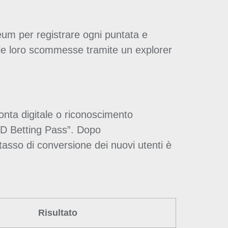
eum per registrare ogni puntata e
elle loro scommesse tramite un explorer
onta digitale o riconoscimento
‑ID Betting Pass”. Dopo
asso di conversione dei nuovi utenti è
Risultato