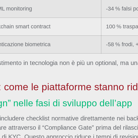
ML monitoring
-34 % falsi po
chain smart contract
100 % traspa
ticazione biometrica
-58 % frodi,
stimento in tecnologia non è più un optional, ma u
: come le piattaforme stanno ri
” nelle fasi di sviluppo dell’app
includere checklist normative direttamente nei bac
 attraverso il “Compliance Gate” prima del rilascio,
i di KYC. Questo approccio riduce i tempi di revisio