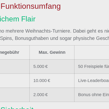
 Funktionsumfang
ichem Flair
o mehrere Weihnachts‑Turniere. Dabei geht es ni
s‑Spins, Bonusguthaben und sogar physische Gesc
megebühr
Max. Gewinn
5.000 €
50 Freispiele fü
10.000 €
Live‑Leaderboar
2.000 €
Bonus ohne Einz