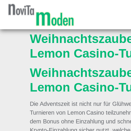
Weihnachtszauber
Lemon Casino‑Tu
Weihnachtszauber
Lemon Casino‑Tu
Die Adventszeit ist nicht nur für Glühwe
Turnieren von Lemon Casino teilzuneh
dem Bonus ohne Einzahlung und schnelle
Krypto‑Einzahlung sicher nutzt, welche 