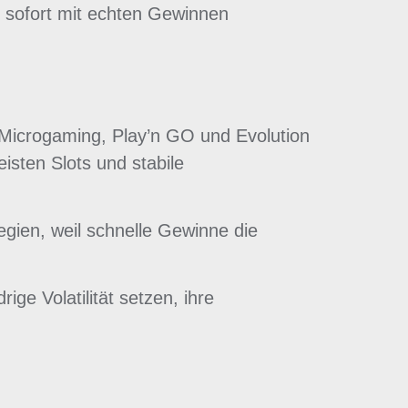
 sofort mit echten Gewinnen
Microgaming, Play’n GO und Evolution
sten Slots und stabile
tegien, weil schnelle Gewinne die
ige Volatilität setzen, ihre