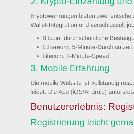
2. Krypto‑Einzahlung und 
Kryptowährungen bieten zwei entscheid
Wallet‑Integration und verschlüsselt 
Bitcoin: durchschnittliche Bestätig
Ethereum: 5‑Minute‑Durchlaufzeit
Litecoin: 2‑Minute‑Speed
3. Mobile Erfahrung
Die mobile Website ist vollständig res
leidet. Die App (iOS/Android) unterstü
Benutzererlebnis: Regis
Registrierung leicht gema