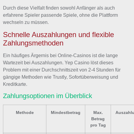
Durch diese Vielfalt finden sowohl Anfänger als auch
erfahrene Spieler passende Spiele, ohne die Plattform
wechseln zu müssen.
Schnelle Auszahlungen und flexible
Zahlungsmethoden
Ein häufiges Ärgernis bei Online‑Casinos ist die lange
Wartezeit bei Auszahlungen. Yep Casino löst dieses
Problem mit einer Durchschnittszeit von 2‑4 Stunden für
gängige Methoden wie Trustly, Sofortüberweisung und
Kreditkarte.
Zahlungsoptionen im Überblick
Methode
Mindestbetrag
Max.
Auszahl
Betrag
pro Tag