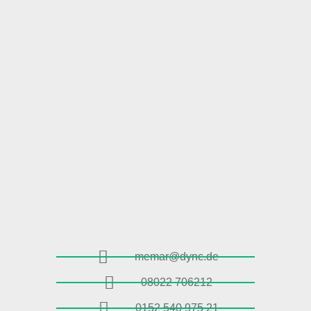
memar@dync.de
08022 706212
0152 540 975 21