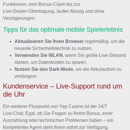
Funktionen, vom Bonus‑Claim bis zur
Live‑Dealer‑Übertragung, laufen flüssig und ohne
Verzögerungen.
Tipps für das optimale mobile Spielerlebnis
Aktualisieren Sie Ihren Browser
regelmäßig, um die
neueste Sicherheitstechnik zu nutzen.
Verwenden Sie WLAN
, wenn Sie große Live‑Streams
starten, um Datenkosten zu sparen.
Nutzen Sie den Dark‑Mode
, um die Akkulaufzeit zu
verlängern.
Kundenservice – Live‑Support rund um
die Uhr
Ein weiterer Pluspunkt von Yep Casino ist der 24/7
Live‑Chat. Egal, ob Sie Fragen zu Ihrem Bonus, einer
Auszahlung oder technischen Problemen haben – ein
kompetenter Agent steht Ihnen sofort zur Verfügung.