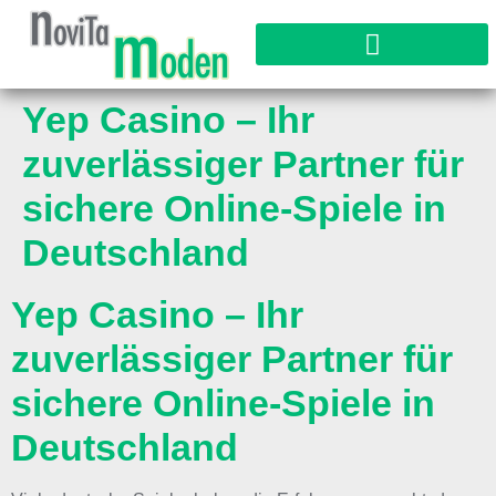
Yep Casino – Ihr
zuverlässiger Partner für
sichere Online‑Spiele in
Deutschland
Yep Casino – Ihr
zuverlässiger Partner für
sichere Online‑Spiele in
Deutschland